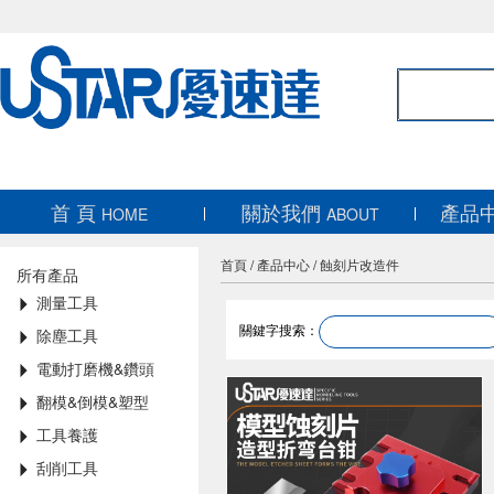
首 頁
關於我們
產品
HOME
ABOUT
首頁
/
產品中心
/
蝕刻片改造件
所有產品
測量工具
關鍵字搜索：
除塵工具
電動打磨機&鑽頭
翻模&倒模&塑型
工具養護
刮削工具