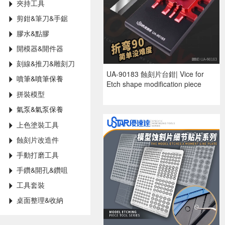
夾持工具
剪鉗&筆刀&手鋸
膠水&點膠
開模器&開件器
刻線&推刀&雕刻刀
UA-90183 蝕刻片台鉗| Vice for
噴筆&噴筆保養
Etch shape modification piece
拼裝模型
氣泵&氣泵保養
上色塗裝工具
蝕刻片改造件
手動打磨工具
手鑽&開孔&鑽咀
工具套裝
桌面整理&收納