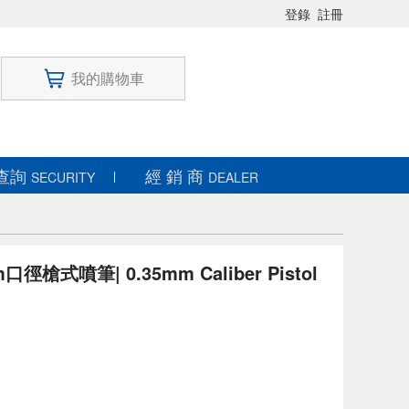
登錄
註冊
我的購物車
查詢
經 銷 商
SECURITY
DEALER
m口徑槍式噴筆| 0.35mm Caliber Pistol