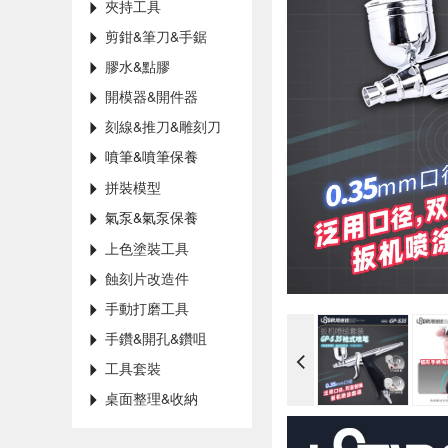
夾持工具
剪鉗&筆刀&手鋸
膠水&點膠
開模器&開件器
刻線&推刀&雕刻刀
噴筆&噴筆保養
拼裝模型
氣泵&氣泵保養
上色塗裝工具
蝕刻片改造件
手動打磨工具
手鑽&開孔&鑽咀
工具套裝
桌面整理&收納