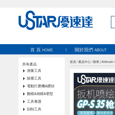
首 頁
關於我們
HOME
ABOUT
首頁
/
產品中心
/
噴筆 | Airbrush
所有產品
測量工具
除塵工具
電動打磨機&鑽頭
翻模&倒模&塑型
工具養護
刮削工具