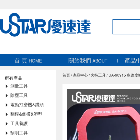
首 頁
關於我們
產品
HOME
ABOUT
首頁
/
產品中心
/
夾持工具
/
UA-90915 多維度塗裝固
所有產品
測量工具
除塵工具
電動打磨機&鑽頭
翻模&倒模&塑型
工具養護
刮削工具