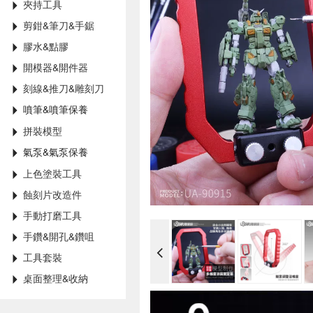
夾持工具
剪鉗&筆刀&手鋸
膠水&點膠
開模器&開件器
刻線&推刀&雕刻刀
噴筆&噴筆保養
拼裝模型
氣泵&氣泵保養
上色塗裝工具
蝕刻片改造件
手動打磨工具
手鑽&開孔&鑽咀
工具套裝
桌面整理&收納